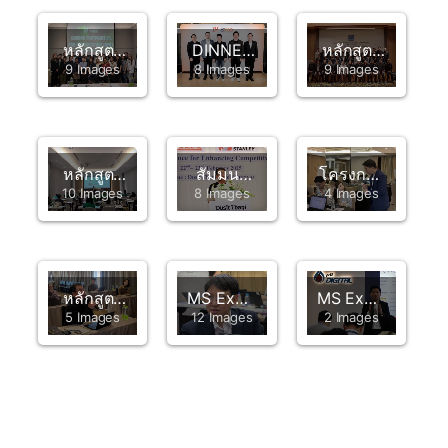
รุ่นที่ 4
3
หลักสูตร
DINNER
หลักสูตร
9 Images
8 Images
9 Images
การ
TALK
“AI x
ประเมิน
Transforming
STRIVER
คาร์บอน
Businesses
สำหรับผู้
ฟุตพริ้นท์
with AI
บริหาร”
ของ
Unlocking
เสริม
หลักสูตร
สัมมนา
โครงการ
องค์กร
Growth
ศักยภาพ
10 Images
8 Images
4 Images
AI สำหรับ
ปัญญา
การขับ
(CFO)
and
การ
องค์กร
ประดิษฐ์
เคลื่อน
Competitiveness
ประปา
การเงิน
กับการ
กระบวนการ
ส่วน
รุ่น 2
เพิ่ม
จัดการ
ภูมิภาค
ศักยภาพ
ความรู้
หลักสูตร
MS Excel
MS Excel
ในการ
และจัด
5 Images
12 Images
2 Images
Mini
for
for
แข่งขัน
เก็บองค์
MBA in
Optimization
Logistics
ความรู้ที่
AI for
Modeling
and
สำคัญ
Business
in
Supply
ของ
Leaders
Logistics
Chain
องค์กร(KM)
and
Decision
ประจำปี