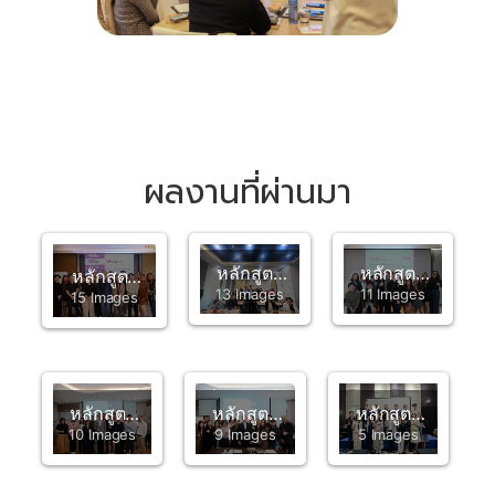
ผลงานที่ผ่านมา
หลักสูตร
หลักสูตร
หลักสูตร
13 Images
11 Images
“Innovation
“Design
15 Images
“The
Management
Thinking”
Professional
for
ONE
Supervisor”
Executives
Thailand
ONE
Program”
Thailand
หลักสูตร
หลักสูตร
หลักสูตร
ONE
10 Images
9 Images
5 Images
Goal-
Goal-
Goal-
Thailand
Oriented
Oriented
Oriented
Management
Management
Management